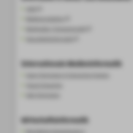
CAVE
Medienproduktion
Multimedia / Computergrafik
Gesundheitsinformatik
Internationale Medieninformatik
Game Technology & Interactive Systems
Visual Computing
Web Technology
Wirtschaftsinformatik
Betriebliche Anwendungen I