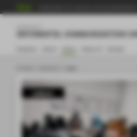
Hochschule für Technik und Wirtschaft Berli
Fachbereich 4
INFORMATIK, KOMMUNIKATION UN
Studieren
Lehren
Labore
Index A-Z
Kontakt
HTW Berlin
Fachbereich 4
Labore
Labore