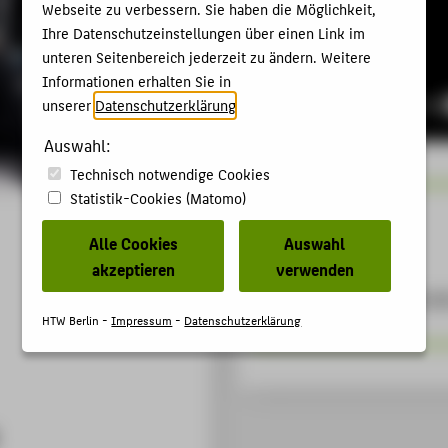
Webseite zu verbessern. Sie haben die Möglichkeit,
Ihre Datenschutzeinstellungen über einen Link im
unteren Seitenbereich jederzeit zu ändern. Weitere
Informationen erhalten Sie in
unserer
Datenschutzerklärung
.
Auswahl:
Technisch notwendige Cookies
Statistik-Cookies (Matomo)
Download
Alle Cookies
Auswahl
akzeptieren
verwenden
Rahmenlaborordnung des
HTW Berlin -
Impressum
-
Datenschutzerklärung