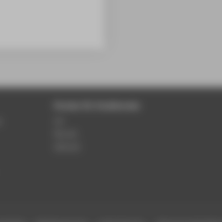
Portale für Studierende
r
LSF
Moodle
Webmail