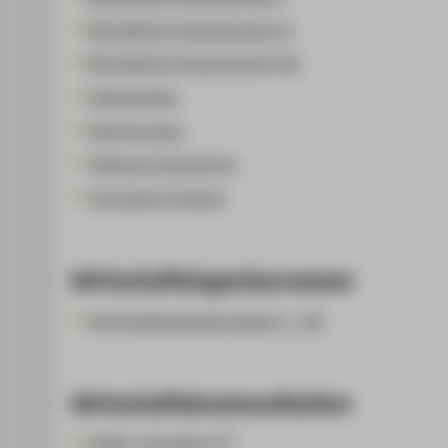
Betriebliche Anwendungen II
Betriebliche Anwendungen III
Datenbanken
Rechnernetze
Software Engineering
Innovative Systeme
Wirtschaftsingenieurwesen
Wirtschaftsingenieurwesen I - III
Wirtschaftskommunikation
Atelier und Labore