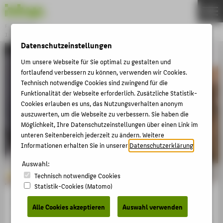
Fachbereich 4
INFORMATIK, KOMMUNIKATION UND WIRTSCHAFT
Menu
Datenschutzeinstellungen
THEMEN
Um unsere Webseite für Sie optimal zu gestalten und
fortlaufend verbessern zu können, verwenden wir Cookies.
STUDIEREN
Technisch notwendige Cookies sind zwingend für die
LEHREN
Funktionalität der Webseite erforderlich. Zusätzliche Statistik-
Cookies erlauben es uns, das Nutzungsverhalten anonym
LABORE
auszuwerten, um die Webseite zu verbessern. Sie haben die
Möglichkeit, Ihre Datenschutzeinstellungen über einen Link im
INDEX A-Z
unteren Seitenbereich jederzeit zu ändern. Weitere
KONTAKT
Informationen erhalten Sie in unserer
Datenschutzerklärung
.
Auswahl:
ZENTRALE SEITEN
Technisch notwendige Cookies
Statistik-Cookies (Matomo)
PORTALE FÜR STUDIERENDE
Ausprobieren erwünscht!
Alle Cookies akzeptieren
Auswahl verwenden
SERVICE
Während Ihres Studiums an der HTW Berlin können Sie