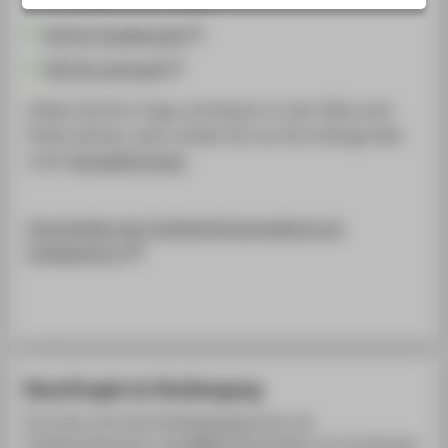
FAQ für Studierende
FAQ für Lehrende
Sollten Sie Ihre Frage und Antwort in den FAQs nicht
finden können, dann senden Sie uns Ihre Anfrage über
unser
Kontaktformular.
Sprechzeiten der Fachbereichsverwaltung am
Fachbereich 4
Beauftragte im Studiengang
Sie suchen nach dem Studiengangssprecher, der
Studienfachberaterin, dem
BAföG
-Beauftragten, der Vorsitzenden