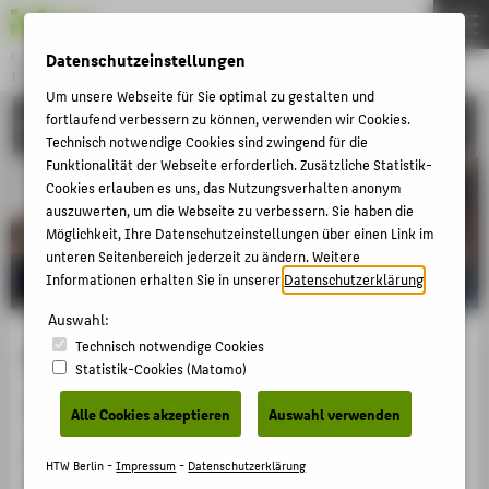
Datenschutzeinstellungen
Fachbereich 4
INFORMATIK, KOMMUNIKATION UND WIRTSCHAFT
Menu
Um unsere Webseite für Sie optimal zu gestalten und
fortlaufend verbessern zu können, verwenden wir Cookies.
KONTAKT
THEMEN
Technisch notwendige Cookies sind zwingend für die
STUDIEREN
Funktionalität der Webseite erforderlich. Zusätzliche Statistik-
Cookies erlauben es uns, das Nutzungsverhalten anonym
LEHREN
auszuwerten, um die Webseite zu verbessern. Sie haben die
Möglichkeit, Ihre Datenschutzeinstellungen über einen Link im
LABORE
unteren Seitenbereich jederzeit zu ändern. Weitere
INDEX A-Z
Informationen erhalten Sie in unserer
Datenschutzerklärung
.
KONTAKT
Auswahl:
Technisch notwendige Cookies
Kontakt
Statistik-Cookies (Matomo)
ZENTRALE SEITEN
Sie haben eine Anfrage an uns?
Alle Cookies akzeptieren
Auswahl verwenden
PORTALE FÜR STUDIERENDE
Auf den folgenden Seiten finden Sie eine Übersicht
SERVICE
HTW Berlin -
Impressum
-
Datenschutzerklärung
zu
häufig gestellten Fragen