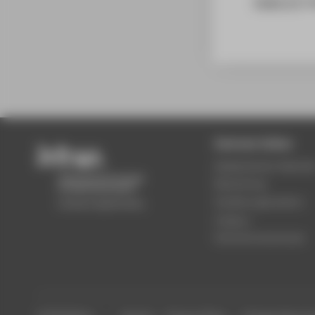
Index A-Z
au
Zentrale Seiten
Akademischer Kalende
Bewerbung
Studienorganisation
Campus
Partnerhochschulen