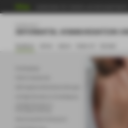
Hochschule für Technik und Wirtschaft Berli
Fachbereich 4
INFORMATIK, KOMMUNIKATION UN
Studieren
Lehren
Labore
Index A-Z
Kontakt
Studiengänge
FAQ für Studierende
AWE Angebote Modulbeschreibungen
wichtige Hinweise zur Kursbelegung
wichtige Hinweise zur
Prüfungsanmeldung
Abschlussarbeit & Kolloquium