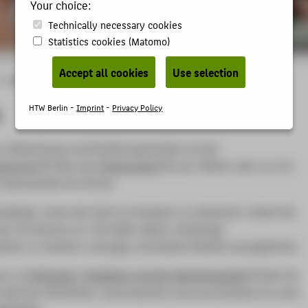
Your choice:
Technically necessary cookies
Statistics cookies (Matomo)
Accept all cookies
Use selection
Studieren
HTW Berlin -
Imprint
-
Privacy Policy
ur Bewerbung und Studienorganisation ist der
nservice
über das
Ticketsystem
, per Telefon oder vor Ort
Sprechzeiten für Sie da.
fänger_innen den Start ins Studium zu erleichtern, bietet die
ier Lernzentren an. Sie helfen dabei, schwierige
ächer zu meistern und
evtl.
vorhandene Defizite auszugleichen.
en zu
Prüfungen, Praktikum und der Abschlussarbeit
finden Sie
 Web der HTW Berlin. Interessantes rund ums Studium ist unter