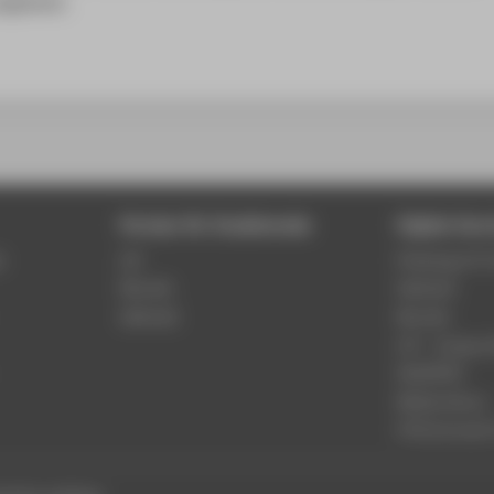
fgelistet.
Portale für Studierende
Digital Serv
r
LSF
Phishing & IT 
Moodle
Webmail
Webmail
Moodle
LSF - Campu
WebOPAC
Media library
HTW.Intranet