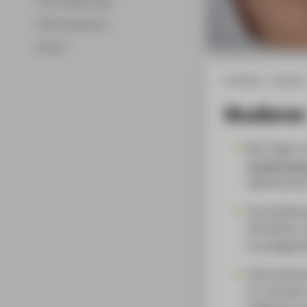
ProfIT-Mentoring
Softwarelizenzen
Alumni
HTW Berlin
Faculty 4
Studieren
Bei Fragen z
Studierende
während der 
Um Studienan
HTW Berlin v
Grundlagenf
Information
im zentralen